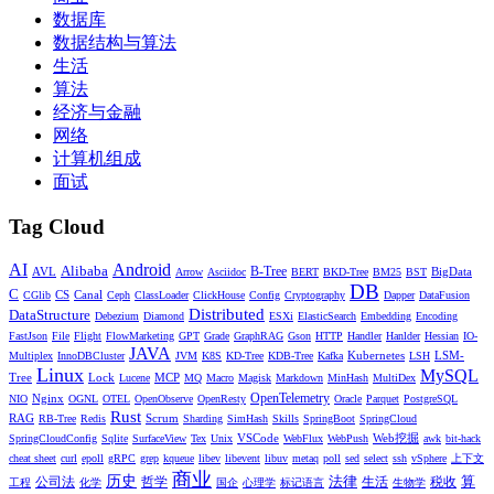
数据库
数据结构与算法
生活
算法
经济与金融
网络
计算机组成
面试
Tag Cloud
AI
Android
Alibaba
AVL
B-Tree
BigData
Arrow
Asciidoc
BERT
BKD-Tree
BM25
BST
DB
C
CS
Canal
CGlib
Ceph
ClassLoader
ClickHouse
Config
Cryptography
Dapper
DataFusion
Distributed
DataStructure
Debezium
Diamond
ESXi
ElasticSearch
Embedding
Encoding
FastJson
File
Flight
FlowMarketing
GPT
Grade
GraphRAG
Gson
HTTP
Handler
Hanlder
Hessian
IO-
JAVA
Kubernetes
LSM-
Multiplex
InnoDBCluster
JVM
K8S
KD-Tree
KDB-Tree
Kafka
LSH
Linux
MySQL
Tree
Lock
MCP
Lucene
MQ
Macro
Magisk
Markdown
MinHash
MultiDex
Nginx
OpenTelemetry
NIO
OGNL
OTEL
OpenObserve
OpenResty
Oracle
Parquet
PostgreSQL
Rust
RAG
Scrum
RB-Tree
Redis
Sharding
SimHash
Skills
SpringBoot
SpringCloud
VSCode
Web挖掘
SpringCloudConfig
Sqlite
SurfaceView
Tex
Unix
WebFlux
WebPush
awk
bit-hack
cheat sheet
curl
epoll
gRPC
grep
kqueue
libev
libevent
libuv
metaq
poll
sed
select
ssh
vSphere
上下文
商业
历史
法律
算
公司法
哲学
生活
税收
工程
化学
国企
心理学
标记语言
生物学