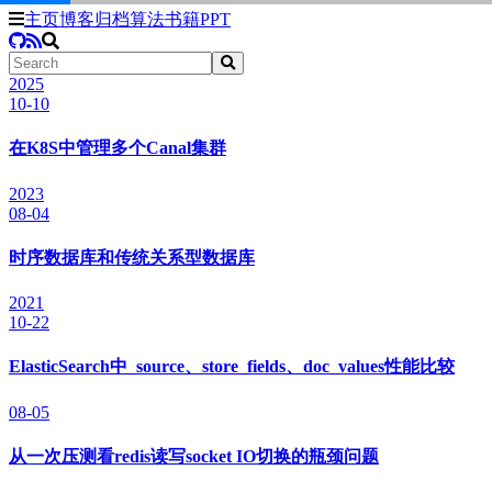
主页
博客
归档
算法
书籍
PPT
2025
10-10
在K8S中管理多个Canal集群
2023
08-04
时序数据库和传统关系型数据库
2021
10-22
ElasticSearch中_source、store_fields、doc_values性能比较
08-05
从一次压测看redis读写socket IO切换的瓶颈问题