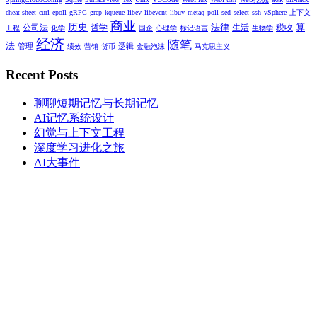
cheat sheet
curl
epoll
gRPC
grep
kqueue
libev
libevent
libuv
metaq
poll
sed
select
ssh
vSphere
上下文
商业
历史
法律
算
公司法
哲学
生活
税收
工程
化学
国企
心理学
标记语言
生物学
经济
随笔
法
管理
逻辑
绩效
营销
货币
金融泡沫
马克思主义
Recent Posts
聊聊短期记忆与长期记忆
AI记忆系统设计
幻觉与上下文工程
深度学习进化之旅
AI大事件