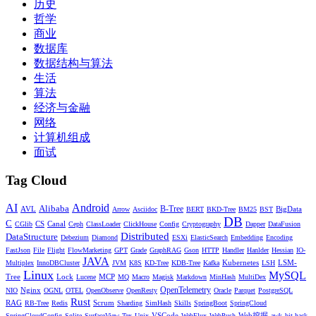
历史
哲学
商业
数据库
数据结构与算法
生活
算法
经济与金融
网络
计算机组成
面试
Tag Cloud
AI
Android
Alibaba
AVL
B-Tree
BigData
Arrow
Asciidoc
BERT
BKD-Tree
BM25
BST
DB
C
CS
Canal
CGlib
Ceph
ClassLoader
ClickHouse
Config
Cryptography
Dapper
DataFusion
Distributed
DataStructure
Debezium
Diamond
ESXi
ElasticSearch
Embedding
Encoding
FastJson
File
Flight
FlowMarketing
GPT
Grade
GraphRAG
Gson
HTTP
Handler
Hanlder
Hessian
IO-
JAVA
Kubernetes
LSM-
Multiplex
InnoDBCluster
JVM
K8S
KD-Tree
KDB-Tree
Kafka
LSH
Linux
MySQL
Tree
Lock
MCP
Lucene
MQ
Macro
Magisk
Markdown
MinHash
MultiDex
Nginx
OpenTelemetry
NIO
OGNL
OTEL
OpenObserve
OpenResty
Oracle
Parquet
PostgreSQL
Rust
RAG
Scrum
RB-Tree
Redis
Sharding
SimHash
Skills
SpringBoot
SpringCloud
VSCode
Web挖掘
SpringCloudConfig
Sqlite
SurfaceView
Tex
Unix
WebFlux
WebPush
awk
bit-hack