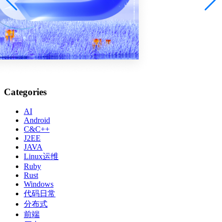
Categories
AI
Android
C&C++
J2EE
JAVA
Linux运维
Ruby
Rust
Windows
代码日常
分布式
前端