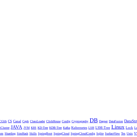
DB
DataStr
CS
Canal
CGlib
Ceph
ClassLoader
ClickHouse
Config
Cryptography
Dapper
DataFusion
Linux
JAVA
Kubernetes
LSM-Tree
Lock
Cluster
JVM
K8S
KD-Tree
KDB-Tree
Kafka
LSH
L
um
V
Sharding
SimHash
Skills
SpringBoot
SpringCloud
SpringCloudConfig
Sqlite
SurfaceView
Tex
Unix