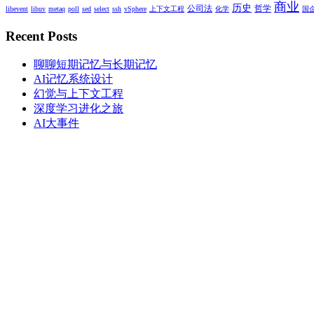
商业
历史
公司法
哲学
libevent
libuv
metaq
poll
sed
select
ssh
vSphere
上下文工程
化学
国
Recent Posts
聊聊短期记忆与长期记忆
AI记忆系统设计
幻觉与上下文工程
深度学习进化之旅
AI大事件