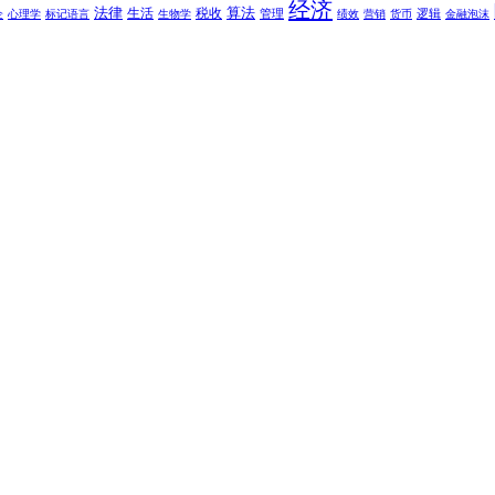
经济
法律
算法
生活
税收
管理
逻辑
企
心理学
标记语言
生物学
绩效
营销
货币
金融泡沫