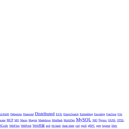
Distributed
ucture
Debezium
Diamond
ESXi
ElasticSearch
Embedding
Encoding
FastJson
File
MySQL
MCP
Nginx
ucene
MQ
Macro
Magisk
Markdown
MinHash
MultiDex
NIO
OGNL
OTEL
SCode
Web挖掘
WebFlux
WebPush
awk
bit-hack
cheat sheet
curl
epoll
gRPC
grep
kqueue
libev