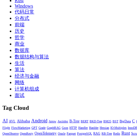
Rust
Windows
代码日常
分布式
前端
历史
哲学
商业
数据库
数据结构与算法
生活
算法
经济与金融
网络
计算机组成
面试
Tag Cloud
AI
Android
Alibaba
C
AVL
B-Tree
BigData
Arrow
Asciidoc
BERT
BKD-Tree
BM25
BST
Flight
FlowMarketing
GPT
Grade
GraphRAG
Gson
HTTP
Handler
Hanlder
Hessian
IO-Multiplex
InnoDB
Rust
OpenTelemetry
RAG
Scr
OpenObserve
OpenResty
Oracle
Parquet
PostgreSQL
RB-Tree
Redis