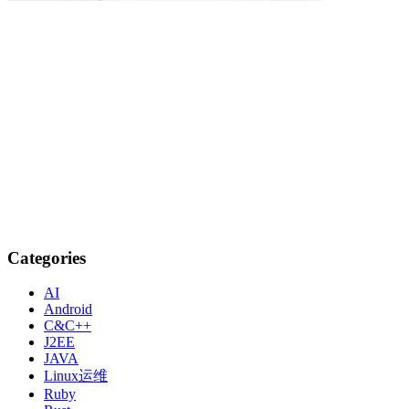
Categories
AI
Android
C&C++
J2EE
JAVA
Linux运维
Ruby