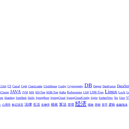
DB
DataStr
CS
Canal
CGlib
Ceph
ClassLoader
ClickHouse
Config
Cryptography
Dapper
DataFusion
Linux
JAVA
Kubernetes
LSM-Tree
Lock
Cluster
JVM
K8S
KD-Tree
KDB-Tree
Kafka
LSH
L
um
V
Sharding
SimHash
Skills
SpringBoot
SpringCloud
SpringCloudConfig
Sqlite
SurfaceView
Tex
Unix
经济
法律
算法
生活
税收
管理
逻辑
企
心理学
标记语言
生物学
绩效
营销
货币
金融泡沫