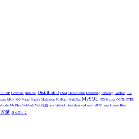
Distributed
ucture
Debezium
Diamond
ESXi
ElasticSearch
Embedding
Encoding
FastJson
File
MySQL
MCP
Nginx
ucene
MQ
Macro
Magisk
Markdown
MinHash
MultiDex
NIO
OGNL
OTEL
SCode
Web挖掘
WebFlux
WebPush
awk
bit-hack
cheat sheet
curl
epoll
gRPC
grep
kqueue
libev
随笔
马克思主义