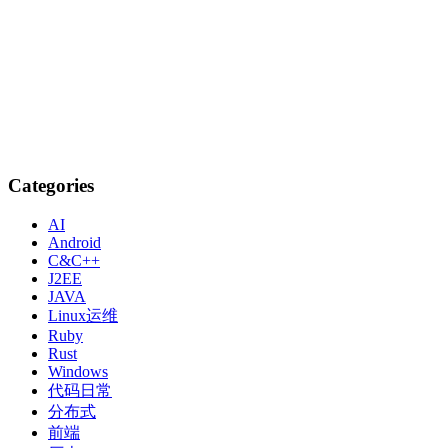
Categories
AI
Android
C&C++
J2EE
JAVA
Linux运维
Ruby
Rust
Windows
代码日常
分布式
前端