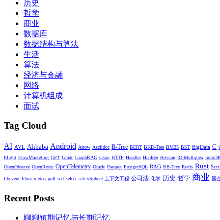
历史
哲学
商业
数据库
数据结构与算法
生活
算法
经济与金融
网络
计算机组成
面试
Tag Cloud
AI
Android
Alibaba
C
AVL
B-Tree
BigData
Arrow
Asciidoc
BERT
BKD-Tree
BM25
BST
Flight
FlowMarketing
GPT
Grade
GraphRAG
Gson
HTTP
Handler
Hanlder
Hessian
IO-Multiplex
InnoDB
Rust
OpenTelemetry
RAG
Scr
OpenObserve
OpenResty
Oracle
Parquet
PostgreSQL
RB-Tree
Redis
商业
历史
公司法
哲学
libevent
libuv
metaq
poll
sed
select
ssh
vSphere
上下文工程
化学
国
Recent Posts
聊聊短期记忆与长期记忆