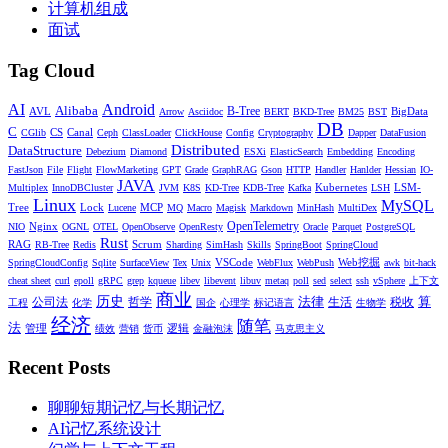
计算机组成
面试
Tag Cloud
AI
Android
Alibaba
AVL
B-Tree
BigData
Arrow
Asciidoc
BERT
BKD-Tree
BM25
BST
DB
C
CS
Canal
CGlib
Ceph
ClassLoader
ClickHouse
Config
Cryptography
Dapper
DataFusion
Distributed
DataStructure
Debezium
Diamond
ESXi
ElasticSearch
Embedding
Encoding
FastJson
File
Flight
FlowMarketing
GPT
Grade
GraphRAG
Gson
HTTP
Handler
Hanlder
Hessian
IO-
JAVA
Kubernetes
LSM-
Multiplex
InnoDBCluster
JVM
K8S
KD-Tree
KDB-Tree
Kafka
LSH
Linux
MySQL
Tree
Lock
MCP
Lucene
MQ
Macro
Magisk
Markdown
MinHash
MultiDex
Nginx
OpenTelemetry
NIO
OGNL
OTEL
OpenObserve
OpenResty
Oracle
Parquet
PostgreSQL
Rust
RAG
Scrum
RB-Tree
Redis
Sharding
SimHash
Skills
SpringBoot
SpringCloud
VSCode
Web挖掘
SpringCloudConfig
Sqlite
SurfaceView
Tex
Unix
WebFlux
WebPush
awk
bit-hack
cheat sheet
curl
epoll
gRPC
grep
kqueue
libev
libevent
libuv
metaq
poll
sed
select
ssh
vSphere
上下文
商业
历史
法律
算
公司法
哲学
生活
税收
工程
化学
国企
心理学
标记语言
生物学
经济
随笔
法
管理
逻辑
绩效
营销
货币
金融泡沫
马克思主义
Recent Posts
聊聊短期记忆与长期记忆
AI记忆系统设计