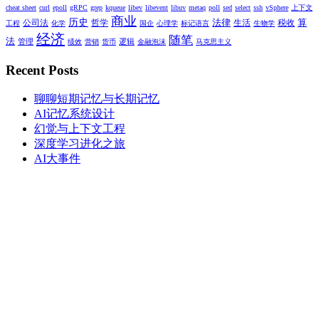
cheat sheet
curl
epoll
gRPC
grep
kqueue
libev
libevent
libuv
metaq
poll
sed
select
ssh
vSphere
上下文
商业
C:\>sqllocaldb create MyLocalDB
历史
法律
算
1
公司法
哲学
生活
税收
工程
化学
国企
心理学
标记语言
生物学
2
已使用版本 13.1.4001.0 创建 LocalDB 实例“MyLocalDB”
经济
随笔
法
管理
逻辑
绩效
营销
货币
金融泡沫
马克思主义
Recent Posts
如果你电脑里装了多个版本的LocalDB那你还需要
指定LocalDB的版本
聊聊短期记忆与长期记忆
命令执行完成后就会在
AI记忆系统设计
C:\Users\Administrator\AppData\Local\Microsoft\Microsof
幻觉与上下文工程
创建一个文件夹保存该实例
SQL Server Local DB\Instances
深度学习进化之旅
的数据库文件。
AI大事件