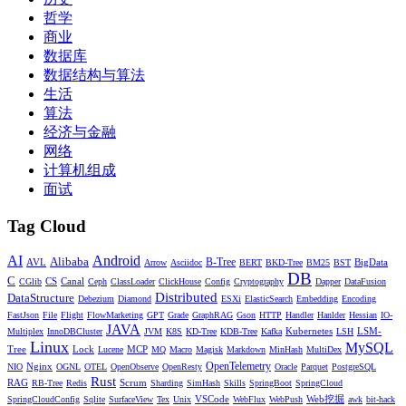
    停止共享指定的共享 LocalDB 实例。
37
哲学
38
  info|i
39
商业
    列出当前用户所拥有的所有现有 LocalDB 实例
40
数据库
41
    以及所有共享的 LocalDB 实例。
42
数据结构与算法
43
  info|i "实例名称"
生活
44
    打印有关指定的 LocalDB 实例的信息。
算法
45
46
经济与金融
  versions|v
47
网络
    列出在计算机上安装的所有 LocalDB 版本。
48
49
计算机组成
  trace|t on|off
50
面试
    打开或关闭跟踪
51
52
53
Tag Cloud
SqlLocalDB 将空格作为分隔符处理。需要用引号将
54
包含空格和特殊字符的实例名称引起来。
55
例如:
AI
Android
Alibaba
56
AVL
B-Tree
BigData
Arrow
Asciidoc
BERT
BKD-Tree
BM25
BST
   SqlLocalDB create "My LocalDB Instance"
DB
57
C
CS
Canal
CGlib
Ceph
ClassLoader
ClickHouse
Config
Cryptography
Dapper
DataFusion
58
Distributed
DataStructure
如上所述，有时可以省略实例名称，或者
Debezium
Diamond
ESXi
ElasticSearch
Embedding
Encoding
将其指定为 ""。在这种情况下，引用的是默认的 LocalDB
FastJson
File
Flight
FlowMarketing
GPT
Grade
GraphRAG
Gson
HTTP
Handler
Hanlder
Hessian
IO-
JAVA
实例 "MSSQLLocalDB"。
Kubernetes
LSM-
Multiplex
InnoDBCluster
JVM
K8S
KD-Tree
KDB-Tree
Kafka
LSH
Linux
MySQL
Tree
Lock
MCP
Lucene
MQ
Macro
Magisk
Markdown
MinHash
MultiDex
Nginx
OpenTelemetry
NIO
OGNL
OTEL
OpenObserve
OpenResty
Oracle
Parquet
PostgreSQL
Rust
创建数据库实例
RAG
Scrum
RB-Tree
Redis
Sharding
SimHash
Skills
SpringBoot
SpringCloud
VSCode
Web挖掘
SpringCloudConfig
Sqlite
SurfaceView
Tex
Unix
WebFlux
WebPush
awk
bit-hack