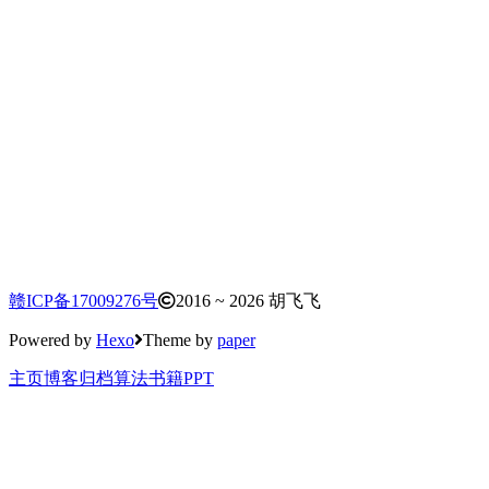
赣ICP备17009276号
2016 ~ 2026 胡飞飞
Powered by
Hexo
Theme by
paper
启动并查看数据库实例信息
主页
博客
归档
算法
书籍
PPT
C:\>sqllocaldb create MyLocalDB
1
已使用版本 13.1.4001.0 创建 LocalDB 实例“MyLocalDB
2
3
C:\>sqllocaldb start MyLocalDB