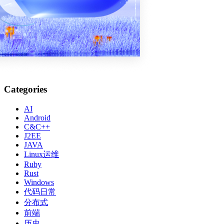
7
  -?
8
    打印此信息
9
10
11
  create|c ["instance name" [version-number] [-
12
    使用指定的名称和版本创建新的 LocalDB 实例
13
    如果忽略 [version-number] 参数，则它默认为
14
    系统中安装的最新 LocalDB 版本。
15
    -s 创建后启动新的 LocalDB 实例
16
17
  delete|d ["instance name"]
18
Categories
    删除具有指定名称的 LocalDB 实例
19
20
21
  start|s ["instance name"]
AI
22
    启动具有指定名称的 LocalDB 实例
Android
23
C&C++
24
  stop|p ["instance name" [-i|-k]]
J2EE
25
    当前查询完成后，停止具有指定
JAVA
26
    名称的 LocalDB 实例
27
Linux运维
    -i 使用 NOWAIT 选项请求关闭 LocalDB 实例
28
Ruby
    -k 在不与之联系的情况下终止 LocalDB 实例进程
29
Rust
30
Windows
31
  share|h ["owner SID or account"] "专用名称" 
32
代码日常
    使用指定的共享名称共享指定的专用实例。
33
    如果省略了用户 SID 或帐户名称，它将默认为当前用户。
分布式
34
35
前端
  unshare|u ["shared name"]
36
历史