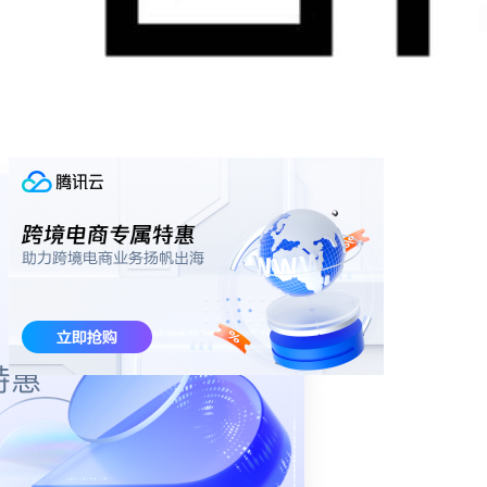
的数据库文件会存储在用户的AppData下，比如
C:\Users\Administrator\AppData\Local\Microsoft\Microsof
，该目录下是数据库实例，
SQL Server Local DB\Instances
我们可以用SqlLocalDB命令行工具类管理数据库实例。
sqllocaldb工具的参考文档：
https://docs.microsoft.com/en-us/sql/tools/sqllocaldb-
utility
使用sqllocaldb命令行工具管理数据库实
例
命令行工具很好用，所有的文档都是中文的：
C:\>sqllocaldb /?
Microsoft (R) SQL Server Express LocalDB 命令行
版本 13.0.1601.5
1
版权所有(C) Microsoft Corporation。保留所有权利。
2
3
用法: SqlLocalDB 操作 [parameters...]
4
5
操作:
6