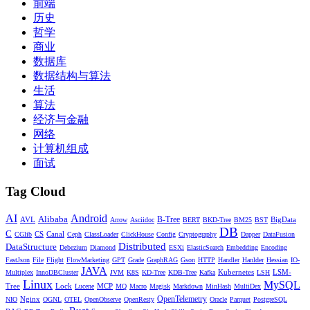
前端
历史
哲学
商业
数据库
数据结构与算法
生活
算法
经济与金融
网络
计算机组成
面试
Tag Cloud
AI
Android
Alibaba
AVL
B-Tree
BigData
Arrow
Asciidoc
BERT
BKD-Tree
BM25
BST
DB
C
CS
Canal
CGlib
Ceph
ClassLoader
ClickHouse
Config
Cryptography
Dapper
DataFusion
Distributed
DataStructure
Debezium
Diamond
ESXi
ElasticSearch
Embedding
Encoding
FastJson
File
Flight
FlowMarketing
GPT
Grade
GraphRAG
Gson
HTTP
Handler
Hanlder
Hessian
IO-
JAVA
Kubernetes
LSM-
Multiplex
InnoDBCluster
JVM
K8S
KD-Tree
KDB-Tree
Kafka
LSH
Linux
MySQL
Tree
Lock
MCP
Lucene
MQ
Macro
Magisk
Markdown
MinHash
MultiDex
Nginx
OpenTelemetry
NIO
OGNL
OTEL
OpenObserve
OpenResty
Oracle
Parquet
PostgreSQL