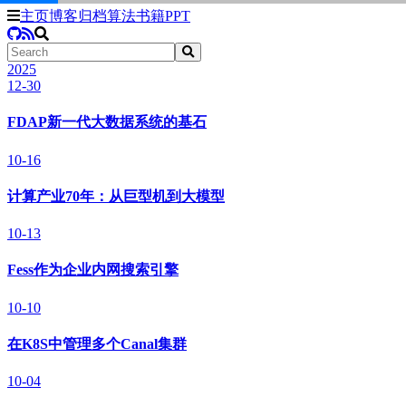
主页
博客
归档
算法
书籍
PPT
2025
12-30
FDAP新一代大数据系统的基石
10-16
计算产业70年：从巨型机到大模型
10-13
Fess作为企业内网搜索引擎
10-10
在K8S中管理多个Canal集群
10-04