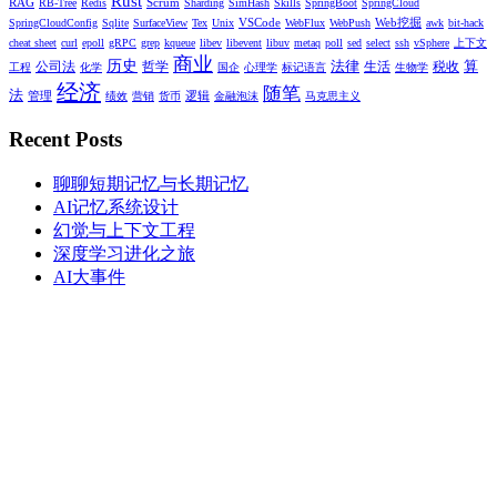
Rust
RAG
Scrum
RB-Tree
Redis
Sharding
SimHash
Skills
SpringBoot
SpringCloud
VSCode
Web挖掘
SpringCloudConfig
Sqlite
SurfaceView
Tex
Unix
WebFlux
WebPush
awk
bit-hack
cheat sheet
curl
epoll
gRPC
grep
kqueue
libev
libevent
libuv
metaq
poll
sed
select
ssh
vSphere
上下文
商业
历史
法律
算
公司法
哲学
生活
税收
工程
化学
国企
心理学
标记语言
生物学
经济
随笔
法
管理
逻辑
绩效
营销
货币
金融泡沫
马克思主义
Recent Posts
聊聊短期记忆与长期记忆
AI记忆系统设计
幻觉与上下文工程
深度学习进化之旅
AI大事件