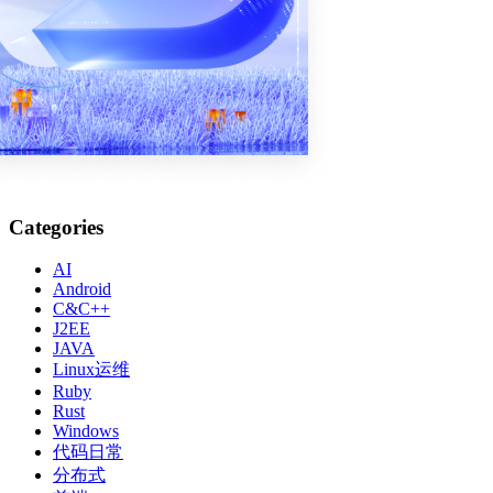
Categories
AI
Android
C&C++
J2EE
JAVA
Linux运维
Ruby
Rust
Windows
代码日常
分布式