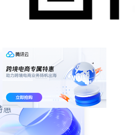
LLM 中的推理仅仅意味着在得出最终答案之前生成一系列中
间 token，这是否类似于人类的推理并不重要，关键在于，
Transformer 模型可以通过生成大量中间 token 而变得几乎任意
强大，而无需扩展模型大小。
为什么中间 token 在推理中至关重要？
Denny 认为，在推理中 中间 token 的作用至关重要。他与斯坦
福大学的 Tayma 教授及其学生合作，提出了一个理论：任何
可以通过布尔电路解决的问题，都可以通过生成中间 token 来
用恒定大小的 transformer 模型解决。
这个理论表明，逻辑电路的大小（即电路中逻辑门的数量）决
定了解决问题的能力。比如，使用 GPU 集群时，逻辑门的数
量可能达到数千万、数十亿甚至数万亿。如果直接生成最终答
案，可能需要极深的模型结构，甚至无法解决问题。而通过生
成中间 token，模型就能以恒定大小的 transformer 架构有效地
解决问题。这种思路提供了一种从理论角度理解推理的方式。