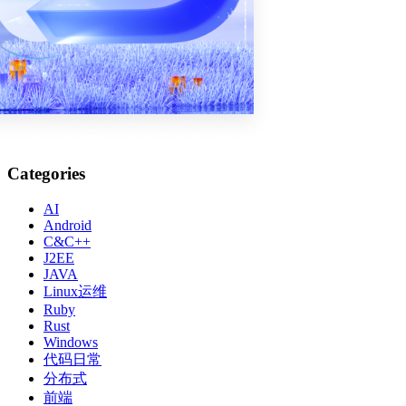
Categories
AI
Android
C&C++
J2EE
JAVA
Linux运维
Ruby
Rust
Windows
代码日常
分布式
前端