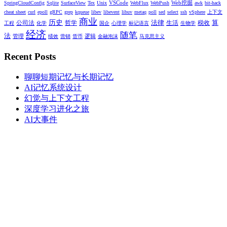
VSCode
Web挖掘
SpringCloudConfig
Sqlite
SurfaceView
Tex
Unix
WebFlux
WebPush
awk
bit-hack
cheat sheet
curl
epoll
gRPC
grep
kqueue
libev
libevent
libuv
metaq
poll
sed
select
ssh
vSphere
上下文
商业
历史
法律
算
公司法
哲学
生活
税收
工程
化学
国企
心理学
标记语言
生物学
经济
随笔
法
管理
逻辑
绩效
营销
货币
金融泡沫
马克思主义
Recent Posts
聊聊短期记忆与长期记忆
AI记忆系统设计
幻觉与上下文工程
深度学习进化之旅
AI大事件