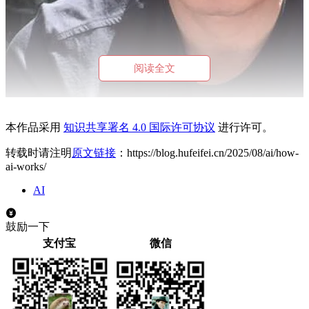
阅读全文
他的研究聚焦于链式思考提示（chain-of-thought prompting）、
本作品采用
知识共享署名 4.0 国际许可协议
进行许可。
自一致性（self-consistency）和 LLM 优化等领域，在 Google
Scholar 上累计获得超过 83,000 次引用，对机器学习和 AI 领
转载时请注明
原文链接
：https://blog.hufeifei.cn/2025/08/ai/how-
域贡献显著。
ai-works/
此外，他还共同创办了语言建模大会（CoLM），并担任 2024
AI
年大会的总主席，曾荣获 2022 年 Google Research Tech Impact
Award 和 WSDM Test of Time Award，并在 KDD 2023 等活动
鼓励一下
中发表主题演讲。他常在斯坦福、哈佛等大学进行邀请讲座，
支付宝
微信
分享关于 LLM 的观点。
他参与教学的 CS25 《Transformers United V5》课程，目前已
是斯坦福大学最热门、最具研讨性的课程之一，汇聚了
Geoffrey Hinton、Ashish Vaswani 和 Andrej Karpathy 等我们耳