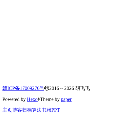
这是因为使用了「贪婪解码」方法，模型直接输出最可能的答
案。
贪婪解码（Greedy Decoding）通常出现在机器翻
译、文本生成（如GPT）、语音识别等序列生成任
务中，是一种最简单的解码策略。
核心思想就是：
在生成序列的过程中，模型在每一步都会输出一个
概率分布（softmax 后的 token 概率）。贪婪解码
就是每一步都选择概率最大的那个 token，然后把
赣ICP备17009276号
2016 ~ 2026 胡飞飞
它作为当前步的输出，并继续输入到下一步，直到
Powered by
Hexo
Theme by
paper
遇到终止符（如
）或者达到最大长度。
<eos>
主页
博客
归档
算法
书籍
PPT
但是，如果我们多考虑一些候选答案，而不是只选择一个最可
能的候选答案，模型就能产生一个更正确的答案，这就是「链
式推理解码」的概念。
链式推理 (Chain-of-Thought, CoT) 的核心思想是：