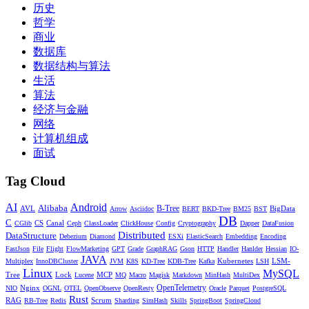
历史
哲学
商业
数据库
数据结构与算法
生活
算法
经济与金融
网络
推理过程的技术细节
计算机组成
关于推理的一个常见看法是，语言模型不能推理，除非进行进
面试
一步的提示工程，比如安全提示或候选答案的微调，我同意这
Tag Cloud
个观点。我们可以简单地认为，
语言模型已经具备了推理能
力，关键在于解码过程。
AI
Android
Alibaba
AVL
B-Tree
BigData
Arrow
Asciidoc
BERT
BKD-Tree
BM25
BST
DB
举个例子。这道简单的数学问题：「我有 3 个苹果，我爸爸比
C
CS
Canal
CGlib
Ceph
ClassLoader
ClickHouse
Config
Cryptography
Dapper
DataFusion
Distributed
我多 2 个苹果。我们一共有多少个苹果？」如果你使用任何预
DataStructure
Debezium
Diamond
ESXi
ElasticSearch
Embedding
Encoding
训练模型，比如 Llama、DeepSeek 或 Qwen，直接输入这个问
FastJson
File
Flight
FlowMarketing
GPT
Grade
GraphRAG
Gson
HTTP
Handler
Hanlder
Hessian
IO-
JAVA
Kubernetes
LSM-
Multiplex
InnoDBCluster
JVM
K8S
KD-Tree
KDB-Tree
Kafka
LSH
题，模型可能会输出「5 个苹果」，这是错误的。
Linux
MySQL
Tree
Lock
MCP
Lucene
MQ
Macro
Magisk
Markdown
MinHash
MultiDex
Nginx
OpenTelemetry
NIO
OGNL
OTEL
OpenObserve
OpenResty
Oracle
Parquet
PostgreSQL
Rust
RAG
Scrum
RB-Tree
Redis
Sharding
SimHash
Skills
SpringBoot
SpringCloud