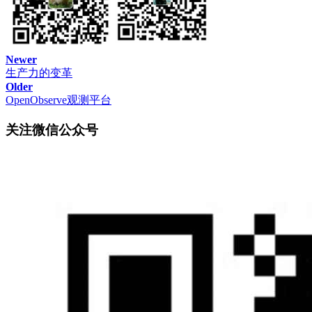
熟能详的 AI 顶尖研究人员。该课程在斯坦福大学内外都广受
欢迎，YouTube 上的观看次数更是高达数百万。每个星期，人
们在课上都会深入探讨人工智能领域的最新突破，从 GPT 等
大型语言模型到艺术、生物和机器人领域的应用。
Newer
生产力的变革
课程页面：
https://web.stanford.edu/class/cs25/
Older
OpenObserve观测平台
接下来，让我们看看 AI 领域的顶级学者是如何解读大模型
「推理」这一至关重要的能力的。
关注微信公众号