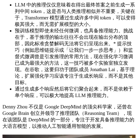
LLM 中的推理仅仅意味着在得出最终答案之前生成一系
列中间 token，这是否与人类推理相似并不重要，关键在
于，Transformer 模型通过生成许多中间 token，可以变得
极其强大，而无需扩展模型的大小。
预训练模型即使未经任何微调，也具备推理能力。挑战
在于，基于推理的输出往往不会出现在输出分布的顶
部，因此标准贪婪解码无法将它们呈现出来。* 提示技
巧（例如思维链提示或「让我们一步一步思考」）和监
督式微调曾是引发推理的常用方法，现在强化学习微调
已成为最强大的方法，这一技巧被多个实验室独立发
现。在谷歌，这要归功于团队成员 Jonathan Lai，基于理
论，扩展强化学习应该专注于生成长响应，而不是其他
目标。
通过生成多个响应然后将它们聚合起来，而不是依赖于
单个响应，可以极大地提高 LLM 推理能力。
Denny Zhou 不仅是 Google DeepMind 的顶尖科学家，还曾在
Google Brain 创立并领导了推理团队（Reasoning Team），现
在该团队是 DeepMind 的一部分，专注于开发具备推理能力的
大语言模型，以推动人工智能通用智能的发展。