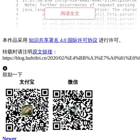
1
17:27:56.858 [http-nio-8082-exec-2][Http11Proce
2
 Note: further occurrences of request parsing e
3
java.lang.IllegalArgumentException: The charact
阅读全文
4
        at org.apache.tomcat.util.http.parser.H
5
        at org.apache.tomcat.util.http.parser.H
6
        at org.apache.tomcat.util.http.parser.H
7
        at org.apache.tomcat.util.http.parser.H
8
        at org.apache.coyote.AbstractProcessor.
9
        at org.apache.coyote.http11.Http11Proce
本作品采用
知识共享署名 4.0 国际许可协议
进行许可。
10
        at org.apache.coyote.http11.Http11Proce
11
        at org.apache.coyote.AbstractProcessorL
转载时请注明
原文链接
：
12
        at org.apache.coyote.AbstractProtocol
$C
13
        at org.apache.tomcat.util.net.NioEndpoi
https://blog.hufeifei.cn/2020/02/%E4%BB%A3%E7
14
        at org.apache.tomcat.util.net.SocketPro
15
        at java.util.concurrent.ThreadPoolExecu
16
        at java.util.concurrent.ThreadPoolExecu
鼓励一下
17
        at org.apache.tomcat.util.threads.TaskT
18
        at java.lang.Thread.run(Thread.java:748
支付宝
微信
拿着这关键词到谷歌里搜索了一通，确实搜到了Tomcat的一个
bug：
https://bz.apache.org/bugzilla/show_bug.cgi?id=62371
原因是Spring Boot 升级到2.1.x版本时，Tomcat版本由8.5升级
至9.0。新版本的Tomcat不再支持
下划线的域名，而nginx上配
_
置的反向代理
名为
。
upstream
crmweb_stage
Newer