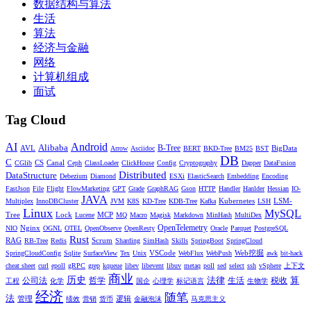
数据结构与算法
生活
算法
经济与金融
网络
计算机组成
面试
Tag Cloud
AI
Android
Alibaba
AVL
B-Tree
BigData
Arrow
Asciidoc
BERT
BKD-Tree
BM25
BST
DB
C
CS
Canal
CGlib
Ceph
ClassLoader
ClickHouse
Config
Cryptography
Dapper
DataFusion
Distributed
DataStructure
Debezium
Diamond
ESXi
ElasticSearch
Embedding
Encoding
FastJson
File
Flight
FlowMarketing
GPT
Grade
GraphRAG
Gson
HTTP
Handler
Hanlder
Hessian
IO-
JAVA
Kubernetes
LSM-
Multiplex
InnoDBCluster
JVM
K8S
KD-Tree
KDB-Tree
Kafka
LSH
Linux
MySQL
Tree
Lock
MCP
Lucene
MQ
Macro
Magisk
Markdown
MinHash
MultiDex
Nginx
OpenTelemetry
NIO
OGNL
OTEL
OpenObserve
OpenResty
Oracle
Parquet
PostgreSQL
Rust
RAG
Scrum
RB-Tree
Redis
Sharding
SimHash
Skills
SpringBoot
SpringCloud
VSCode
Web挖掘
SpringCloudConfig
Sqlite
SurfaceView
Tex
Unix
WebFlux
WebPush
awk
bit-hack
cheat sheet
curl
epoll
gRPC
grep
kqueue
libev
libevent
libuv
metaq
poll
sed
select
ssh
vSphere
上下文
商业
历史
法律
算
公司法
哲学
生活
税收
工程
化学
国企
心理学
标记语言
生物学
经济
随笔
法
管理
逻辑
绩效
营销
货币
金融泡沫
马克思主义