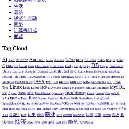
数据结构与算法
生活
算法
经济与金融
网络
计算机组成
面试
Tag Cloud
AI
Android
Alibaba
AVL
B-Tree
BigData
Arrow
Asciidoc
BERT
BKD-Tree
BM25
BST
DB
C
CS
Canal
CGlib
Ceph
ClassLoader
ClickHouse
Config
Cryptography
Dapper
DataFusion
Distributed
DataStructure
Debezium
Diamond
ESXi
ElasticSearch
Embedding
Encoding
FastJson
File
Flight
FlowMarketing
GPT
Grade
GraphRAG
Gson
HTTP
Handler
Hanlder
Hessian
IO-
JAVA
Kubernetes
LSM-
Multiplex
InnoDBCluster
JVM
K8S
KD-Tree
KDB-Tree
Kafka
LSH
Linux
MySQL
Tree
Lock
MCP
Lucene
MQ
Macro
Magisk
Markdown
MinHash
MultiDex
Nginx
OpenTelemetry
NIO
OGNL
OTEL
OpenObserve
OpenResty
Oracle
Parquet
PostgreSQL
Rust
RAG
Scrum
RB-Tree
Redis
Sharding
SimHash
Skills
SpringBoot
SpringCloud
VSCode
Web挖掘
SpringCloudConfig
Sqlite
SurfaceView
Tex
Unix
WebFlux
WebPush
awk
bit-hack
cheat sheet
curl
epoll
gRPC
grep
kqueue
libev
libevent
libuv
metaq
poll
sed
select
ssh
vSphere
上下文
商业
历史
法律
算
公司法
哲学
生活
税收
工程
化学
国企
心理学
标记语言
生物学
经济
随笔
法
管理
逻辑
绩效
营销
货币
金融泡沫
马克思主义