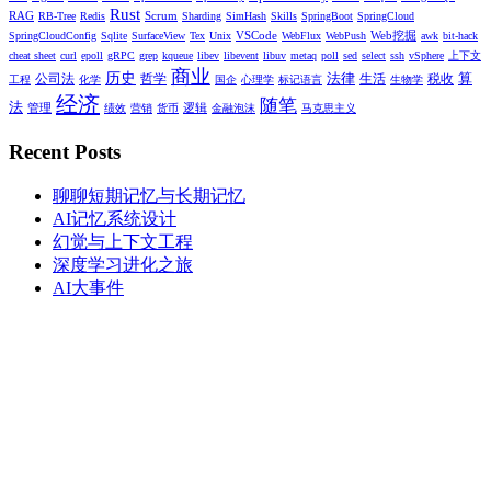
型
——中国的增值税从
生产型
转为
消费型
，使得企业原材料、
Rust
RAG
Scrum
RB-Tree
Redis
Sharding
SimHash
Skills
SpringBoot
SpringCloud
固定资产在内的所有消费都可以作为进项抵扣增值税，而终端
VSCode
Web挖掘
SpringCloudConfig
Sqlite
SurfaceView
Tex
Unix
WebFlux
WebPush
awk
bit-hack
的个人消费者无法抵扣增值税，所以整个链条包括企业消费所
cheat sheet
curl
epoll
gRPC
grep
kqueue
libev
libevent
libuv
metaq
poll
sed
select
ssh
vSphere
上下文
产生的增值税实际最终都是由终端消费者承担。更何况很多企
商业
历史
法律
算
公司法
哲学
生活
税收
工程
化学
国企
心理学
标记语言
生物学
业主的个人消费往往记企业的帐，这更加剧了个体间的税负不
经济
随笔
法
管理
逻辑
绩效
营销
货币
金融泡沫
马克思主义
平等的现象。
Recent Posts
所以，财政部和国家税务总局就提出过“
要逐渐把间接税向直
接税转移
”，意思就是以后要减少增值税的比重，提高所得税
聊聊短期记忆与长期记忆
的比重，其核心立意，就是要减少贫富分化。
AI记忆系统设计
幻觉与上下文工程
个人所得税征收极度困难
深度学习进化之旅
在中国，国情特殊，个人所得税的征收极度困难，在中国间接
AI大事件
税还是比较好收的，但是直接税实在是太难收了。因为直接税
是反人性的，一个工资6000的人，超过5000部分交3%，要交
30块的税，这30块可能就一顿饭的钱；一个收入6000万的人，
要交将近2700万的税，这2700万可以买几栋豪宅。人是有损失
厌恶心理的，失去的痛苦大于得到的快乐。
中国财政收入以增值税为主，增值税占税收收入36.7%；
美国
财政收入以个人所得税为主
，美国联邦政府的收入中，企业所
得税和个人所得税占据财政收入的比重为53.6%，其中个人所