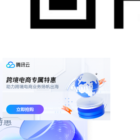
务局才能获得这100万的增值税票，B拿到了100万的票，才愿
意打100万货款给A，这个发票叫
增值税专用发票
，是A的销项
票，因为是销售所用面包厂B把面粉做成面包之后，以200万
元的价格卖给经销商，经销商C同样要求B开具200万的增值税
票给他，这个时候B需要缴纳200*16%=32万给税务局，这也
是销项票。但是这个时候，B拿着当初A开给他的100万增值税
去税务局说这个是我们的成本，是进项。那么这100万就属于
进项票，附带的16万税款，是可以抵扣的，所以B实际只需要
缴纳16万税款就可以了。这就是增值税里面“增值”二个字的含
义，在你这个流通环节，你的货物增值了，你只需要缴纳增值
部分的税款就可以了，这里每个环节增值了100万，所以每个
环节只需要缴纳16万的税款，大家只负责自己增值的那一部
分。
增
值
税
应
纳
税
额
销
项
税
率
－
进
项
税
率
销
项
－
进
项
增值税最大的好处并不是征税清楚，只对增值部分收税，而是
上下游链条的互相稽查
。我们从上文的例子可以看到，每一个
环节在对上游购货的时候，都会要求对方给他开增值税发票，
否则不予打款。因为如果对方不开票的话，自己就少了进项
票，而你的下游却依然会要求你给他开增值税发票，那么你就
自己默默的承担了所有的税款。所以你会坚决要求你的上游给