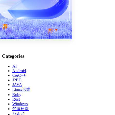
你开增值税票，而你的上游会坚决要求他的上游给他开增值税
票。
我们做个假设，面粉那个例子，假设可以交易5轮，ABCDE，
每轮增值100万，那么价格涨到了500万，大家全部都不开票，
那么成功偷税漏税，所有人都不需要缴税。但是假设在第四轮
卡住了，D不想冒风险，要求C给他开具300万的发票，否则不
会把300万的货款打给C，那C就傻眼了，一个人要承担
300*16%=48万的税费，而如果C坚持要求B给他开票的话，C
原本只需要承担16万的税费而已。所以整个交易链条，只要有
一个人不愿意冒这个风险，坚持要求开票，那么整个链条所有
Categories
的税费都会被激活，一分钱都跑不掉，增值税永远只能转移，
AI
而不能被消灭。
Android
C&C++
正是因为增值税具备这个特性，所以税务局就轻松太多了，根
J2EE
本不用担心企业不开票，企业自查自纠，人人都是小税务员，
JAVA
税务局都无需上门催收，坐在税务大厅里等别人上门交钱开票
Linux运维
就可以了，这个征税成本，简直是低到了极致。
Ruby
Rust
增值税的不足
Windows
代码日常
分布式