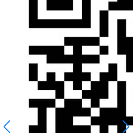
成本花了5个亿，那就搞笑了，这不能证明你法网恢恢疏而不
漏，只能证明你无能。而与此同时，另外一个人领导税务局，
花了1个亿的征税成本，征了7个亿，你说谁的政绩高？
而以票控税之后，只要你开了发票，你就有据可查，尤其是金
税盘系统上线之后，所有的发票全国联网，开票方和接收方的
任何操作均在系统留痕，有任何疑点立刻就会被发现，这就大
幅度的降低了征税成本和难度。
很多人教条主义的认为，中国的税收应该等于税基×法定税
率，但是实际上中国的税收等于税基×法定税率×征管效率。
会计学的课本上教导我们，企业的每一笔支出，哪怕是去买一
把椅子，都应该是对公账户打款入对方账户，然后收取对应发
票，做到银行流水、发票和账本的三位一体互相对应。
如果真能做到这个程度，那征管效率就会是100%，所有的应
收税款全部一个不落，但是不用想也知道，这种理想的情况肯
定不是可能的，如果真这么严格，小微企业一夜全部死绝，哪
怕是大企业，也不可能做到这么规范，只能说是相对规范一
点。
我举个例子，在中国很多小摊小店，税务局根本不查账征收，
也不按票征收，直接估一个定额出来，按这个定额征收之后，