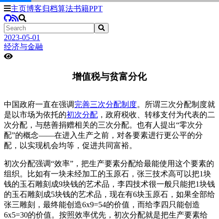
主页
博客
归档
算法
书籍
PPT
2023-05-01
经济与金融
增值税与贫富分化
中国政府一直在强调
完善三次分配制度
。所谓三次分配制度就
是以市场为依托的
初次分配
，政府税收、转移支付为代表的二
次分配，与慈善捐赠相关的三次分配。也有人提出“零次分
配”的概念——在进入生产之前，对各要素进行更公平的分
配，以实现机会均等，促进共同富裕。
初次分配强调“效率”，把生产要素分配给最能使用这个要素的
组织。比如有一块未经加工的玉原石，张三技术高可以把1块
钱的玉石雕刻成9块钱的艺术品，李四技术很一般只能把1块钱
的玉石雕刻成5块钱的艺术品，现在有6块玉原石，如果全部给
张三雕刻，最终能创造6x9=54的价值，而给李四只能创造
6x5=30的价值。按照效率优先，初次分配就是把生产要素给