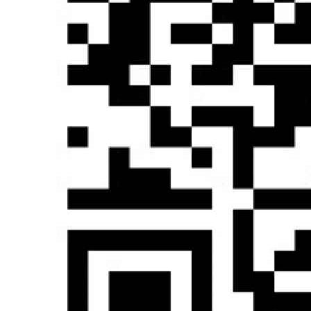
就算你缴税了。为什么这么做呢，因为小摊小店根本不记账也
不开票，如果不定额征收，那就根本无法征税，如果你为了征
税硬要他开票做账，不然就强制关门倒闭，那就和征税的初衷
本末倒置了，那也是税务人员无能的表现。
增值税的强大
那么这里你会说，既然你以票控税，那么我不开票不就行了，
只要我不开票，你还能收我的税？这就要介绍一下增值税了。
增值税作为一个年轻的税种，于1954年首创于资本主义法国，
在近半个世纪的历程中，它迅速风靡全球，而中国改革开放后
就引入了增值税，然后迅速的喜欢上了他。
增值税最大的好处，就是他是链条税、流转税，流转环节的多
个链条互相稽查，导致征税异常的简单。
增值税链条抵扣机制
我下面给大家举个例子。面粉厂A销售了100万的面粉给面包
厂B，那么面粉厂A需要缴纳增值税16%，先拿出16万元给税