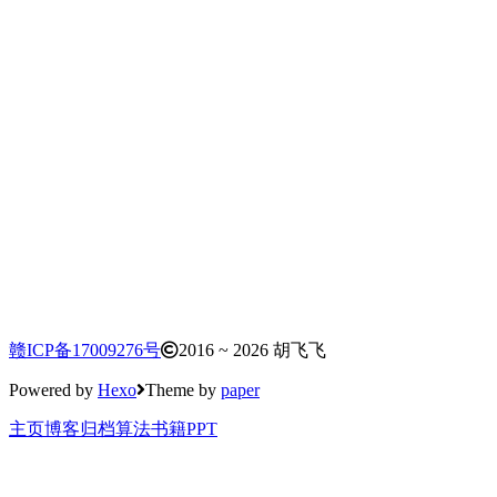
得税占据33.1%。
个人所得税是累进税，收入越高税负越重。很明显个人所得税
在遏制贫富分化上面更有效，这种征税方案在一定程度上遏制
了美国的贫富分化，那为什么美国可以收个人所得税而中国不
行呢。
那是因为，美国税务系统的电子化领先中国20年，信用社会和
诚信精神远远高于我国，美国的个人所得税大部分都是富人缴
纳，而中国的个人所得税推行之后直接异化为工薪税，主要是
中下层人员缴纳，富人全部是亏损，全都没有个人所得，也没
有企业所得。企业主们什么支出都从企业走账不拿工资不纳
税，强子哥从京东拿一块钱年薪，马云没拿过公司一分钱工
资，再比如私人企业主的公车私用，比起个人车主不但可以抵
企业所得税，现在从车款到油费都还可以抵扣增值税，等于至
赣ICP备17009276号
2016 ~ 2026 胡飞飞
少少支出了25％+17％的车款和17％的油费。
Powered by
Hexo
Theme by
paper
看到这里你会说中国的税务极其混乱，税务人员无能了，放任
富人逃税。其实中国的税务体系已经进步太多了，50年代的美
主页
博客
归档
算法
书籍
PPT
国税收制度也是漏洞百出，看电影《肖申克的救赎》里安迪为
狱卒和典狱长避税的花样也很多。