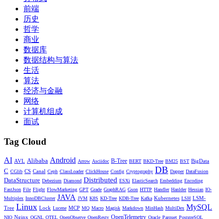
那么增值税是不是完美无瑕的税种呢，不是的，增值税有很多
前端
不足，最大的不足，就是他具备
间接税的通病，那就是不够公
历史
平
。
哲学
商业
累退税导致个体间税负的不公平
数据库
数据结构与算法
增值税最大的特点，就是税率固定，所有消费者最终承担的税
生活
负都是一样的，不管是你，还是马云，购买一台电脑，所承担
算法
的税负是一样多的。你会纳闷了，这难道不是很公平的事情
经济与金融
吗？
网络
计算机组成
不是的，这种所有人都税负一样的税种，我们称之为
累退税
，
面试
和个人所得税的累进税特性是反过来的。个人所得税的特征
是，你收入越高，你承担的税负越重，而增值税的特性是，你
Tag Cloud
的收入越高，增值税在你生活中的税负占比越轻，越是低收入
群体，增值税占他们消费支出的比例越高。
AI
Android
Alibaba
AVL
B-Tree
BigData
Arrow
Asciidoc
BERT
BKD-Tree
BM25
BST
DB
增值税的存在，不利于遏制贫富分化，所以说它“不公平”。而
C
CS
Canal
CGlib
Ceph
ClassLoader
ClickHouse
Config
Cryptography
Dapper
DataFusion
Distributed
DataStructure
这种不公平，是间接税的通病，如果你要实现公平，那就只能
Debezium
Diamond
ESXi
ElasticSearch
Embedding
Encoding
FastJson
File
Flight
FlowMarketing
GPT
Grade
GraphRAG
Gson
HTTP
Handler
Hanlder
Hessian
IO-
推广直接税，以个人所得税为典型代表。
JAVA
Kubernetes
LSM-
Multiplex
InnoDBCluster
JVM
K8S
KD-Tree
KDB-Tree
Kafka
LSH
Linux
MySQL
Tree
Lock
MCP
Lucene
MQ
Macro
Magisk
Markdown
MinHash
MultiDex
其次2008年国际金融危机背景下，
2009年国务院推行增值税转
Nginx
OpenTelemetry
NIO
OGNL
OTEL
OpenObserve
OpenResty
Oracle
Parquet
PostgreSQL