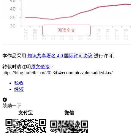
阅读全文
本作品采用
知识共享署名 4.0 国际许可协议
进行许可。
比如2000年前后由于基层
三提五统
乱收费，于是2006年中央把
转载时请注明
原文链接
：
延续了几千年的
农业税废除
了，这里的农业税就是一种直接
https://blog.hufeifei.cn/2023/04/economic/value-added-tax/
税，直接税税痛非常明显。
税收
英国经济学家
柯尔贝尔
曾把征税的艺术概况为：拔最多的鹅
经济
毛，听最少的鹅叫。中国也有“民不加赋而国用饶”的统治理
念。直接税痛感很明显无法实现这一目标。
鼓励一下
与直接税相对应的间接税就没什么感觉了，交税的是企业，实
支付宝
微信
际承担税负的是终端消费者。增值税、营业税、消费税、关税
都是间接税。里面最容易收取的，就是增值税了。
目前中国社会存在的诸多问题都是因为税制不合理导致的。著