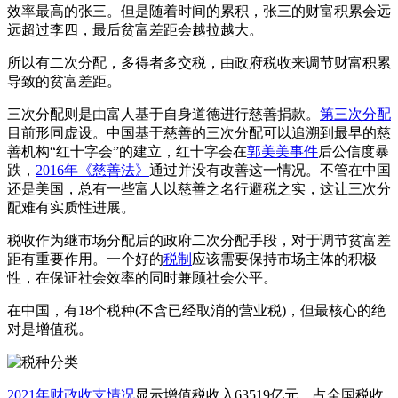
效率最高的张三。但是随着时间的累积，张三的财富积累会远
远超过李四，最后贫富差距会越拉越大。
所以有二次分配，多得者多交税，由政府税收来调节财富积累
导致的贫富差距。
三次分配则是由富人基于自身道德进行慈善捐款。
第三次分配
目前形同虚设。中国基于慈善的三次分配可以追溯到最早的慈
善机构“红十字会”的建立，红十字会在
郭美美事件
后公信度暴
跌，
2016年《慈善法》
通过并没有改善这一情况。不管在中国
还是美国，总有一些富人以慈善之名行避税之实，这让三次分
配难有实质性进展。
税收作为继市场分配后的政府二次分配手段，对于调节贫富差
距有重要作用。一个好的
税制
应该需要保持市场主体的积极
性，在保证社会效率的同时兼顾社会公平。
在中国，有18个税种(不含已经取消的营业税)，但最核心的绝
对是增值税。
2021年财政收支情况
显示增值税收入63519亿元，占全国税收