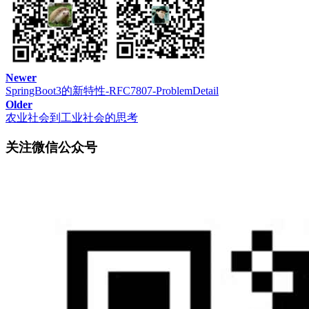
名经济学家
厉以宁曾强调
：中国贫富差距特别大的一个重要原
因是二次分配有问题，西方是“一次分配不足、二次分配缩小
差别，而中国则是二次分配扩大了一次分配的差距。”
中国收税其实很困难
Newer
SpringBoot3的新特性-RFC7807-ProblemDetail
在中国，税务局收税其实很困难，例如企业所得税，企业有太
Older
农业社会到工业社会的思考
多的手段可以把企业做成亏损的，早年企业都有三套账，一套
做成亏损给税务局看，一套做成盈利找银行贷款，一套真实的
关注微信公众号
自己留着。
所以，如果按照企业上报的账本收税，那么收上来的税款就是
零，你会发现中国所有企业全部亏损。
有人说税务局可以去查账啊，查到账目造假重罚，这话说的就
太轻巧了，你去查查账试试？这账哪有这么好查，抽光税务局
的会计师又能查几本账，耗时耗力，而且很多支出是根本核实
不了的。
所以，在中国，从来都是以票控税，而不是以账控税，尽量降
低征税成本，如果你征了10亿的税，结果养了一堆会计，征税