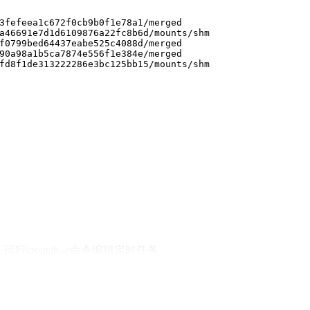
3fefeea1c672f0cb9b0f1e78a1/merged
a46691e7d1d6109876a22fc8b6d/mounts/shm
f0799bed64437eabe525c4088d/merged
90a98a1b5ca7874e556f1e384e/merged
fd8f1de313222286e3bc125bb15/mounts/shm
rontab -e命令编辑定时任务。