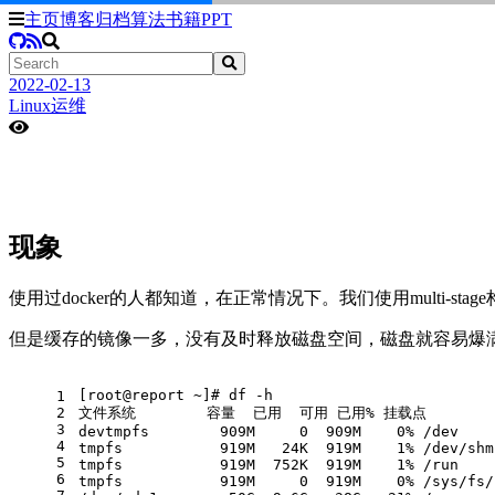
主页
博客
归档
算法
书籍
PPT
2022-02-13
Linux运维
现象
使用过docker的人都知道，在正常情况下。我们使用multi-st
但是缓存的镜像一多，没有及时释放磁盘空间，磁盘就容易爆
[root@report ~]# df -h
1
2
文件系统        容量  已用  可用 已用% 挂载点
3
devtmpfs        909M     0  909M    0% /dev
4
tmpfs           919M   24K  919M    1% /dev/shm
5
tmpfs           919M  752K  919M    1% /run
6
tmpfs           919M     0  919M    0% /sys/fs/