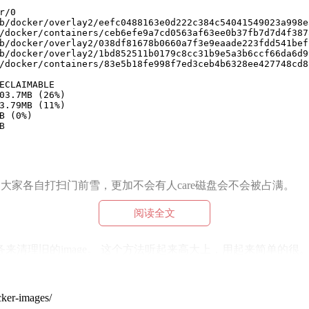
r/0
b/docker/overlay2/eefc0488163e0d222c384c54041549023a998e
/docker/containers/ceb6efe9a7cd0563af63ee0b37fb7d7d4f387
b/docker/overlay2/038df81678b0660a7f3e9eaade223fdd541bef
b/docker/overlay2/1bd852511b0179c8cc31b9e5a3b6ccf66da6d9
/docker/containers/83e5b18fe998f7ed3ceb4b6328ee427748cd8
ECLAIMABLE
03.7MB (26%)
3.79MB (11%)
B (0%)
B
。
时候。大家各自打扫门前雪，更加不会有人care磁盘会不会被占满。
阅读全文
旧的image。 这个方法听起来高大上，用起来简单的很。 运行c
cker-images/