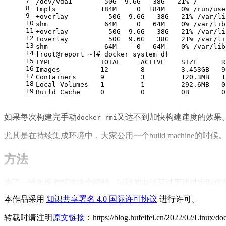
7
/dev/vda1        50G  9.6G   38G   21% /
8
tmpfs           184M     0  184M    0% /run/use
9
+overlay          50G  9.6G   38G   21% /var/li
10
shm              64M     0   64M    0% /var/lib
11
+overlay          50G  9.6G   38G   21% /var/li
12
+overlay          50G  9.6G   38G   21% /var/li
13
shm              64M     0   64M    0% /var/lib
14
[root@report ~]# docker system df
15
TYPE            TOTAL     ACTIVE    SIZE      R
16
Images          12        8         3.453GB   9
17
Containers      9         3         120.3MB   1
18
Local Volumes   1         1         292.6MB   0
19
Build Cache     0         0         0B        0
如果每次构建完手动
又达不到加快构建速度的效果
docker rmi
尤其是在持续集成环境中，大家公用一个build machine的
方法
为了一劳永逸的解决这个问题，最好的办法莫过于通过定时任务来清理
本作品采用
知识共享署名 4.0 国际许可协议
进行许可。
1
crontab -e
转载时请注明
原文链接
：https://blog.hufeifei.cn/2022/02/Linux/do