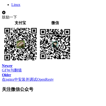
在打开的文本编辑器最后添加如下一行，然后保存退出。
Linux
1
0 1 * * * docker image prune -a --force --filter
鼓励一下
支付宝
微信
然后执行下面的命令使定时任务生效。
1
systemctl restart crond.service
其实，到这里，整个配置就结束了。接下来我们简单解释一下
上面的定时任务是每天夜里1点钟删除2天（48h）之前的image
具体的操作时间，具体的image保留时间，可以根据自己的情
Newer
GFW与翻墙
Older
在nginx中安装并调试OpenResty
关注微信公众号