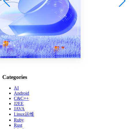
Categories
AI
Android
C&C++
J2EE
JAVA
Linux运维
Ruby
Rust