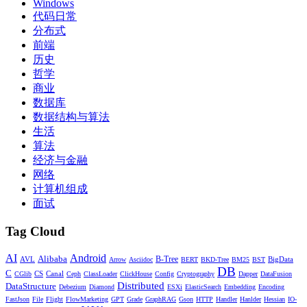
Windows
代码日常
分布式
前端
历史
哲学
商业
数据库
数据结构与算法
生活
算法
经济与金融
网络
计算机组成
面试
Tag Cloud
AI
Android
Alibaba
AVL
B-Tree
BigData
Arrow
Asciidoc
BERT
BKD-Tree
BM25
BST
DB
C
CS
Canal
CGlib
Ceph
ClassLoader
ClickHouse
Config
Cryptography
Dapper
DataFusion
Distributed
DataStructure
Debezium
Diamond
ESXi
ElasticSearch
Embedding
Encoding
FastJson
File
Flight
FlowMarketing
GPT
Grade
GraphRAG
Gson
HTTP
Handler
Hanlder
Hessian
IO-