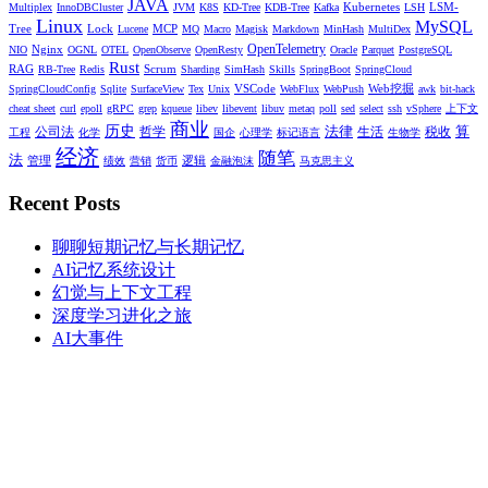
JAVA
Kubernetes
LSM-
Multiplex
InnoDBCluster
JVM
K8S
KD-Tree
KDB-Tree
Kafka
LSH
Linux
MySQL
Tree
Lock
MCP
Lucene
MQ
Macro
Magisk
Markdown
MinHash
MultiDex
Nginx
OpenTelemetry
NIO
OGNL
OTEL
OpenObserve
OpenResty
Oracle
Parquet
PostgreSQL
Rust
RAG
Scrum
RB-Tree
Redis
Sharding
SimHash
Skills
SpringBoot
SpringCloud
VSCode
Web挖掘
SpringCloudConfig
Sqlite
SurfaceView
Tex
Unix
WebFlux
WebPush
awk
bit-hack
cheat sheet
curl
epoll
gRPC
grep
kqueue
libev
libevent
libuv
metaq
poll
sed
select
ssh
vSphere
上下文
商业
历史
法律
算
公司法
哲学
生活
税收
工程
化学
国企
心理学
标记语言
生物学
经济
随笔
法
管理
逻辑
绩效
营销
货币
金融泡沫
马克思主义
Recent Posts
聊聊短期记忆与长期记忆
AI记忆系统设计
幻觉与上下文工程
深度学习进化之旅
AI大事件